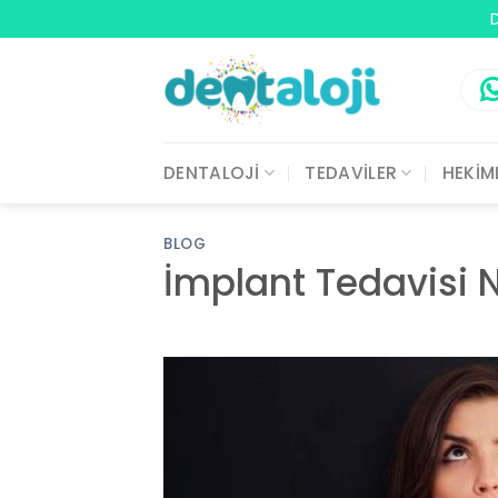
Skip
D
to
content
DENTALOJİ
TEDAVİLER
HEKİM
BLOG
İmplant Tedavisi 