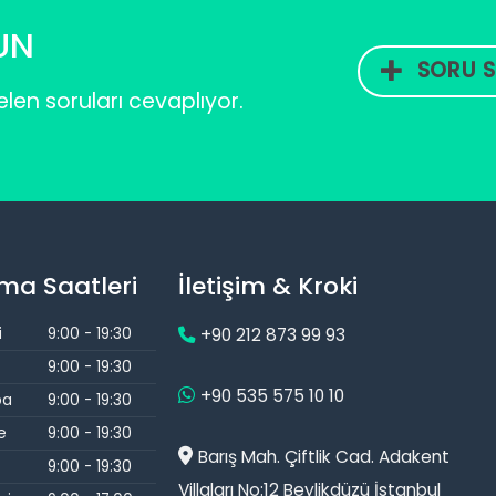
UN
SORU S
len soruları cevaplıyor.
ma Saatleri
İletişim & Kroki
i
9:00 - 19:30
+90 212 873 99 93
9:00 - 19:30
+90 535 575 10 10
ba
9:00 - 19:30
e
9:00 - 19:30
Barış Mah. Çiftlik Cad. Adakent
9:00 - 19:30
Villaları No:12 Beylikdüzü İstanbul