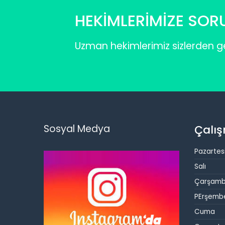
HEKİMLERİMİZE SOR
Uzman hekimlerimiz sizlerden ge
Sosyal Medya
Çalış
Pazartes
Salı
Çarşam
PErşemb
Cuma