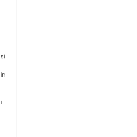
si
in
i