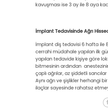
kavuşması ise 3 ay ile 8 aya kad
İmplant Tedavisinde Ağrı Hissed
İmplant diş tedavisi 6 hafta il
cerrahi müdahale yapılan ilk g
yapılan tedavide kişiye göre lok
bitmesinin ardından anestezinin 
çaplı ağrılar, az şiddetli sancıl
Aynı ağrı ve şişlikler herhangi bi
ilaçlar sayesinde rahatsız etmeye