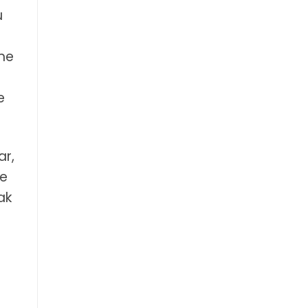
u
eme
e
ar,
ye
ak
n