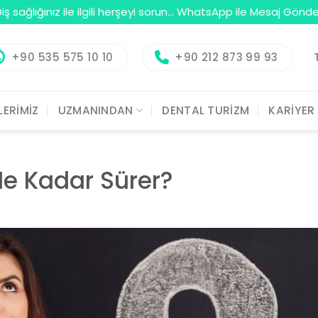
iş sağlığınız ile ilgili herşeyi sorun...
WhatsApp ile Mesaj Gönde
+90 535 575 10 10
+90 212 873 99 93
LERİMİZ
UZMANINDAN
DENTAL TURİZM
KARİYER
Ne Kadar Sürer?