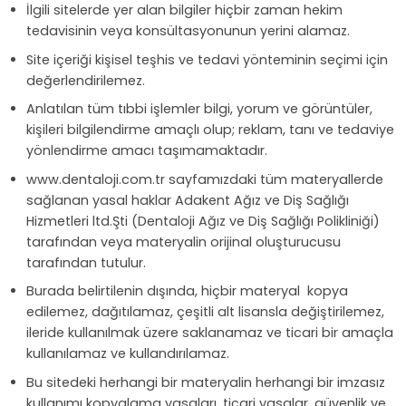
İlgili sitelerde yer alan bilgiler hiçbir zaman hekim
tedavisinin veya konsültasyonunun yerini alamaz.
Site içeriği kişisel teşhis ve tedavi yönteminin seçimi için
değerlendirilemez.
Anlatılan tüm tıbbi işlemler bilgi, yorum ve görüntüler,
kişileri bilgilendirme amaçlı olup; reklam, tanı ve tedaviye
yönlendirme amacı taşımamaktadır.
www.dentaloji.com.tr sayfamızdaki tüm materyallerde
sağlanan yasal haklar Adakent Ağız ve Diş Sağlığı
Hizmetleri ltd.Şti (Dentaloji Ağız ve Diş Sağlığı Polikliniği)
tarafından veya materyalin orijinal oluşturucusu
tarafından tutulur.
Burada belirtilenin dışında, hiçbir materyal kopya
edilemez, dağıtılamaz, çeşitli alt lisansla değiştirilemez,
ileride kullanılmak üzere saklanamaz ve ticari bir amaçla
kullanılamaz ve kullandırılamaz.
Bu sitedeki herhangi bir materyalin herhangi bir imzasız
kullanımı kopyalama yasaları, ticari yasalar, güvenlik ve