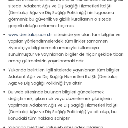
sitede Adakent Ağız ve Diş Sağlığı Hizmetleri ltd.Şti
(Dentaloji Ağız ve Diş Sağlığı Polikliniği)’nin logosunu
görmeniz bu güvenlik ve gizlilik kurallarının o sitede
geçerli olduğu anlamını taşımaz.
www.dentaloji.com.tr
sitesinde yer alan tüm bilgiler ve
yapılan yönlendirmelerdeki tüm linkler tamamen
ziyaretçiye bilgi vermek amacıyla kullanıcıya
sunulmuştur ve yayınlanan bilgiler de hiçbir şekilde ticari
amaç gütmeksizin yayınlanmaktadır.
Yukarıda belirtilen ilgili sitelerde yayınlanan tüm bilgiler
Adakent Ağız ve Diş Sağlığı Hizmetleri ltd.Şti (Dentaloji
Ağız ve Diş Sağlığı Polikliniği)’ye aittir.
Bu web sitesinde bulunan bilgileri güncellemek,
değiştirmek, çıkarmak veya düzenlemek gibi işlerin
yapılması Adakent Ağız ve Diş Sağlığı Hizmetleri ltd.Şti
(Dentaloji Ağız ve Diş Sağlığı Polikliniği)’ye ait olup, bu
konudaki tüm haklara sahiptir.
Yukarıda belirtilen ilgili web sitesindeki bilgilerin