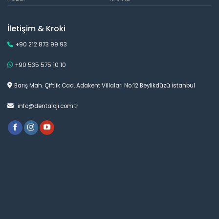
İletişim & Kroki
+90 212 873 99 93
+90 535 575 10 10
Barış Mah. Çiftlik Cad. Adakent Villaları No:12 Beylikdüzü İstanbul
info@dentaloji.com.tr