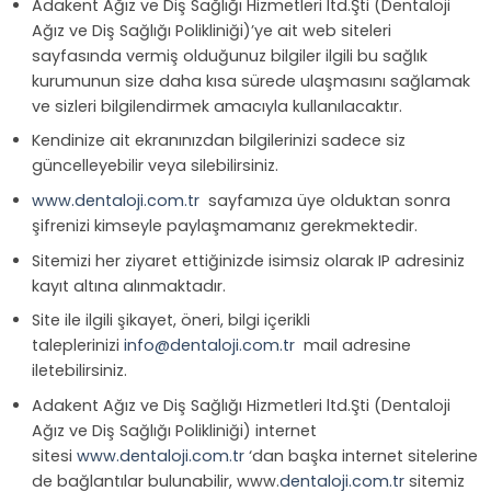
Adakent Ağız ve Diş Sağlığı Hizmetleri ltd.Şti (Dentaloji
Ağız ve Diş Sağlığı Polikliniği)’ye ait web siteleri
sayfasında vermiş olduğunuz bilgiler ilgili bu sağlık
kurumunun size daha kısa sürede ulaşmasını sağlamak
ve sizleri bilgilendirmek amacıyla kullanılacaktır.
Kendinize ait ekranınızdan bilgilerinizi sadece siz
güncelleyebilir veya silebilirsiniz.
www.dentaloji.com.tr
sayfamıza üye olduktan sonra
şifrenizi kimseyle paylaşmamanız gerekmektedir.
Sitemizi her ziyaret ettiğinizde isimsiz olarak IP adresiniz
kayıt altına alınmaktadır.
Site ile ilgili şikayet, öneri, bilgi içerikli
taleplerinizi
info@dentaloji.com.tr
mail adresine
iletebilirsiniz.
Adakent Ağız ve Diş Sağlığı Hizmetleri ltd.Şti (Dentaloji
Ağız ve Diş Sağlığı Polikliniği) internet
sitesi
www.dentaloji.com.tr
‘dan başka internet sitelerine
de bağlantılar bulunabilir, www.
dentaloji.com.tr
sitemiz