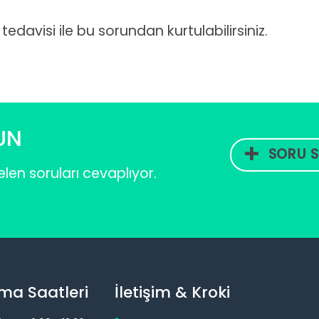
edavisi ile bu sorundan kurtulabilirsiniz.
UN
SORU S
len soruları cevaplıyor.
ma Saatleri
İletişim & Kroki