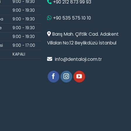
i
9:00 - 19:30
+90 212 873 99 93
9:00 - 19:30
+90 535 575 10 10
ba
9:00 - 19:30
e
9:00 - 19:30
Barış Mah. Çiftlik Cad. Adakent
9:00 - 19:30
Villaları No:12 Beylikdüzü İstanbul
si
9:00 - 17:00
KAPALI
info@dentaloji.com.tr