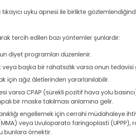
 tıkayıcı uyku apnesi ile birlikte gözlemlendiği
arak tercih edilen bazı yöntemler şunlardır:
un diyet programları düzenlenir.
it veya başka bir rahatsızlık varsa onun tedavisi g
için ağız âletlerinden yararlanılabilir.
i varsa CPAP (sürekli pozitif hava yolu basıncı)
alı bir maske takılması anlamına gelir.
nıklığı engellemek için cerrahi müdahaleye ihtiy
 (MMA) veya Uvuloparato faringoplasti (UPPP),
u bunlara örnektir.