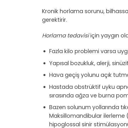
Kronik horlama sorunu, bilhassa
gerektirir.
Horlama tedavisi
için yaygın ol
Fazla kilo problemi varsa uyg
Yapısal bozukluk, alerji, sinüz
Hava geçiş yolunu açık tutmak 
Hastada obstrüktif uyku apnes
sırasında ağza ve burna pomp
Bazen solunum yollarında tıka
Maksillomandibular ilerleme
hipoglossal sinir stimülasyon