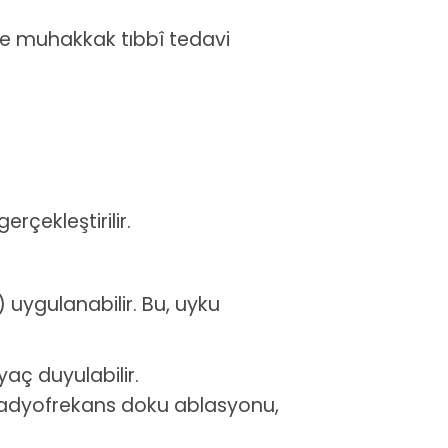
nde muhakkak tıbbî tedavi
erçekleştirilir.
 uygulanabilir. Bu, uyku
aç duyulabilir.
 radyofrekans doku ablasyonu,