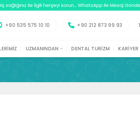
iş sağlığınız ile ilgili herşeyi sorun...
WhatsApp ile Mesaj Gönde
+90 535 575 10 10
+90 212 873 99 93
LERİMİZ
UZMANINDAN
DENTAL TURİZM
KARİYER