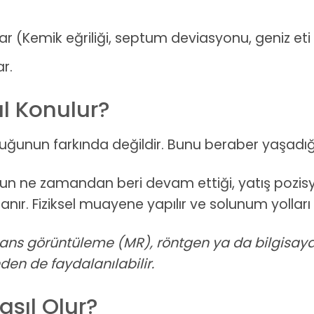
r (Kemik eğriliği, septum deviasyonu, geniz eti 
r.
l Konulur?
uğunun farkında değildir. Bunu beraber yaşadığı 
n ne zamandan beri devam ettiği, yatış pozis
nır. Fiziksel muayene yapılır ve solunum yolları 
nans görüntüleme (MR), röntgen ya da bilgisayar
den de faydalanılabilir.
sıl Olur?