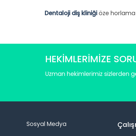
Dentaloji diş kliniği
öze horlama t
HEKİMLERİMİZE SOR
Uzman hekimlerimiz sizlerden ge
Sosyal Medya
Çalış