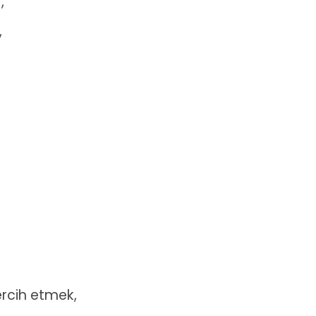
,
,
ercih etmek,