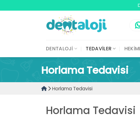
Skip
D
to
content
DENTALOJİ
TEDAVİLER
HEKİM
Horlama Tedavisi
Horlama Tedavisi
Horlama Tedavisi