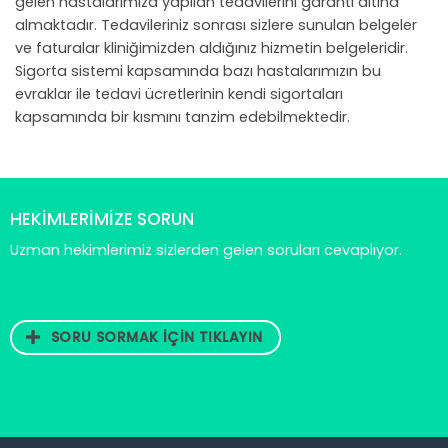
gelen hastalarımıza yapılan tedavilerini garanti altına
almaktadır. Tedavileriniz sonrası sizlere sunulan belgeler
ve faturalar kliniğimizden aldığınız hizmetin belgeleridir.
Sigorta sistemi kapsamında bazı hastalarımızın bu
evraklar ile tedavi ücretlerinin kendi sigortaları
kapsamında bir kısmını tanzim edebilmektedir.
HEKİMLERİMİZE SORUN
Uzman hekimlerimiz sizlerden gelen soruları cevaplıyor.
SORU SORMAK İÇİN TIKLAYIN