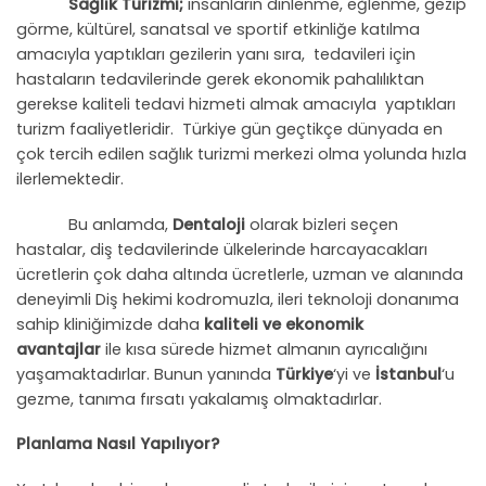
Sağlık Turizmi;
insanların dinlenme, eğlenme, gezip
görme, kültürel, sanatsal ve sportif etkinliğe katılma
amacıyla yaptıkları gezilerin yanı sıra, tedavileri için
hastaların tedavilerinde gerek ekonomik pahalılıktan
gerekse kaliteli tedavi hizmeti almak amacıyla yaptıkları
turizm faaliyetleridir. Türkiye gün geçtikçe dünyada en
çok tercih edilen sağlık turizmi merkezi olma yolunda hızla
ilerlemektedir.
Bu anlamda,
Dentaloji
olarak bizleri seçen
hastalar, diş tedavilerinde ülkelerinde harcayacakları
ücretlerin çok daha altında ücretlerle, uzman ve alanında
deneyimli Diş hekimi kodromuzla, ileri teknoloji donanıma
sahip kliniğimizde daha
kaliteli ve ekonomik
avantajlar
ile kısa sürede hizmet almanın ayrıcalığını
yaşamaktadırlar. Bunun yanında
Türkiye
‘yi ve
İstanbul
‘u
gezme, tanıma fırsatı yakalamış olmaktadırlar.
Planlama Nasıl Yapılıyor?