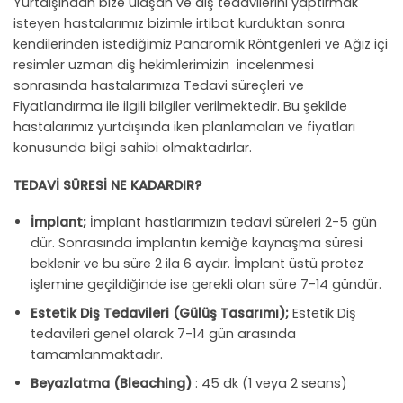
Yurtdışından bize ulaşan ve diş tedavilerini yaptırmak
isteyen hastalarımız bizimle irtibat kurduktan sonra
kendilerinden istediğimiz Panaromik Röntgenleri ve Ağız içi
resimler uzman diş hekimlerimizin incelenmesi
sonrasında hastalarımıza Tedavi süreçleri ve
Fiyatlandırma ile ilgili bilgiler verilmektedir. Bu şekilde
hastalarımız yurtdışında iken planlamaları ve fiyatları
konusunda bilgi sahibi olmaktadırlar.
TEDAVİ SÜRESİ NE KADARDIR?
İmplant
;
İmplant hastlarımızın tedavi süreleri 2-5 gün
dür. Sonrasında implantın kemiğe kaynaşma süresi
beklenir ve bu süre 2 ila 6 aydır. İmplant üstü protez
işlemine geçildiğinde ise gerekli olan süre 7-14 gündür.
Estetik Diş Tedavileri (Gülüş Tasarımı)
;
Estetik Diş
tedavileri genel olarak 7-14 gün arasında
tamamlanmaktadır.
Beyazlatma (Bleaching)
: 45 dk (1 veya 2 seans)